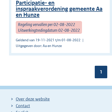
Participatie- en
inspraakverordening gemeente Aa
en Hunze
Regeling vervallen per 02-08-2022
Uitwerkingtredingdatum 02-08-2022
Geldend van 19-11-2021 t/m 01-08-2022
Uitgegeven door: Aa en Hunze
Pagin
1
Over deze website
Contact