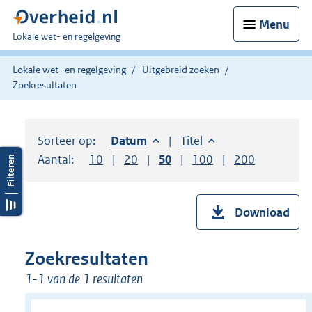
Menu
U
Lokale wet- en regelgeving
bent
hier:
Lokale wet- en regelgeving
Uitgebreid zoeken
Zoekresultaten
Sorteer op:
Sorteer op:
Datum
aflopend
Sorteer op:
Titel
oplopend
Aantal:
Toon
10
resultaten per pagina
Toon
20
resultaten per pagina
Toon
50
resultaten per pagina
Toon
100
resultaten per pag
Toon
200
resultaten
Download
Zoekresultaten
1-1 van de 1 resultaten