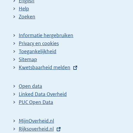
English
Help
Zoeken
Informatie hergebruiken
Privacy en cookies
Toegankelijkheid
Sitemap
E
Kwetsbaarheid melden
x
t
Open data
e
Linked Data Overheid
r
PUC Open Data
n
e
MijnOverheid.nl
l
E
Rijksoverheid.nl
i