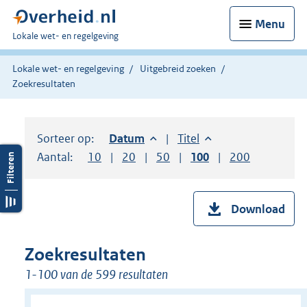
Menu
U
Lokale wet- en regelgeving
bent
hier:
Lokale wet- en regelgeving
Uitgebreid zoeken
Zoekresultaten
Sorteer op:
Sorteer op:
Datum
aflopend
Sorteer op:
Titel
oplopend
Aantal:
Toon
10
resultaten per pagina
Toon
20
resultaten per pagina
Toon
50
resultaten per pagina
Toon
100
resultaten per pag
Toon
200
resultaten
Download
Zoekresultaten
1-100 van de 599 resultaten