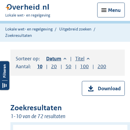
Menu
U
Lokale wet- en regelgeving
bent
hier:
Lokale wet- en regelgeving
Uitgebreid zoeken
Zoekresultaten
Sorteer op:
Sorteer op:
Datum
aflopend
Sorteer op:
Titel
oplopend
Aantal:
Toon
10
resultaten per pagina
Toon
20
resultaten per pagina
Toon
50
resultaten per pagina
Toon
100
resultaten per pag
Toon
200
resultaten
Download
Zoekresultaten
1-10 van de 72 resultaten