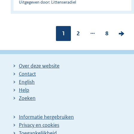
Uitgegeven door: Littenseradiel
...
Pagina:
1
P
2
P
8
V
a
a
o
g
g
l
i
i
g
Over deze website
n
n
e
Contact
a
a
n
English
:
:
d
Help
e
Zoeken
p
a
Informatie hergebruiken
g
Privacy en cookies
i
Toegankelijkheid