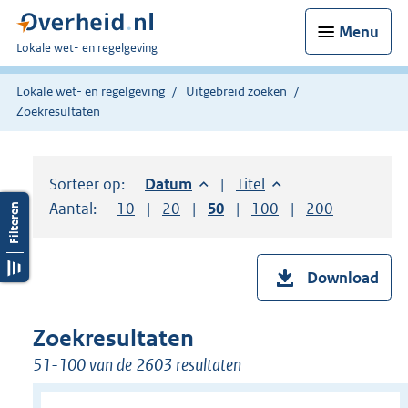
Menu
U
Lokale wet- en regelgeving
bent
hier:
Lokale wet- en regelgeving
Uitgebreid zoeken
Zoekresultaten
Sorteer op:
Sorteer op:
Datum
aflopend
Sorteer op:
Titel
oplopend
Aantal:
Toon
10
resultaten per pagina
Toon
20
resultaten per pagina
Toon
50
resultaten per pagina
Toon
100
resultaten per pag
Toon
200
resultaten
Download
Zoekresultaten
51-100 van de 2603 resultaten