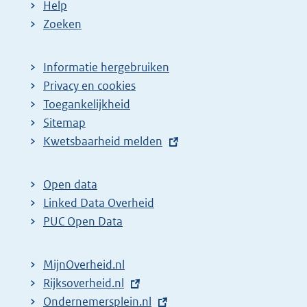
Help
a
e
Zoeken
g
p
i
a
Informatie hergebruiken
n
g
Privacy en cookies
a
i
Toegankelijkheid
z
n
Sitemap
E
Kwetsbaarheid melden
o
a
x
e
z
t
k
o
Open data
e
Linked Data Overheid
r
e
r
PUC Open Data
e
k
n
s
r
e
MijnOverheid.nl
u
e
l
E
Rijksoverheid.nl
l
s
i
x
E
Ondernemersplein.nl