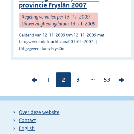
provincie Fryslân 2007
Regeling vervallen per 13-11-2009
Uitwerkingtredingdatum 13-11-2009
Geldend van 12-11-2009 t/m 12-11-2009 met
terugwerkende kracht vanaf 01-01-2007
Uitgegeven door: Fryslân
...
V
P
1
Pagina:
2
P
3
P
53
V
o
a
a
a
o
r
g
g
g
l
i
i
i
i
g
Over deze website
g
n
n
n
e
Contact
e
a
a
a
n
English
p
:
:
:
d