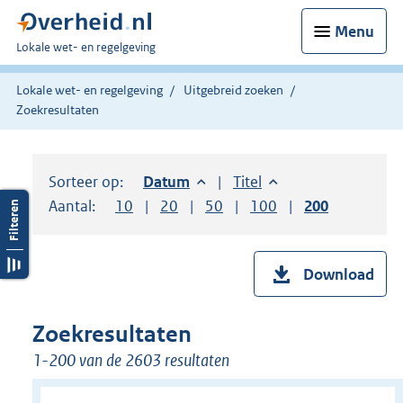
Menu
U
Lokale wet- en regelgeving
bent
hier:
Lokale wet- en regelgeving
Uitgebreid zoeken
Zoekresultaten
Sorteer op:
Sorteer op:
Datum
aflopend
Sorteer op:
Titel
oplopend
Aantal:
Toon
10
resultaten per pagina
Toon
20
resultaten per pagina
Toon
50
resultaten per pagina
Toon
100
resultaten per pag
Toon
200
resultaten
Download
Zoekresultaten
1-200 van de 2603 resultaten