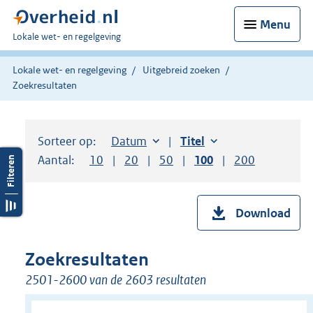
Menu
U
Lokale wet- en regelgeving
bent
hier:
Lokale wet- en regelgeving
Uitgebreid zoeken
Zoekresultaten
Sorteer op:
Sorteer op:
Datum
aflopend
Sorteer op:
Titel
oplopend
Aantal:
Toon
10
resultaten per pagina
Toon
20
resultaten per pagina
Toon
50
resultaten per pagina
Toon
100
resultaten per pag
Toon
200
resultaten
Download
Zoekresultaten
2501-2600 van de 2603 resultaten