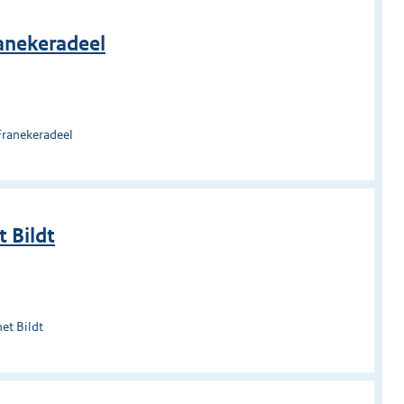
anekeradeel
Franekeradeel
 Bildt
et Bildt