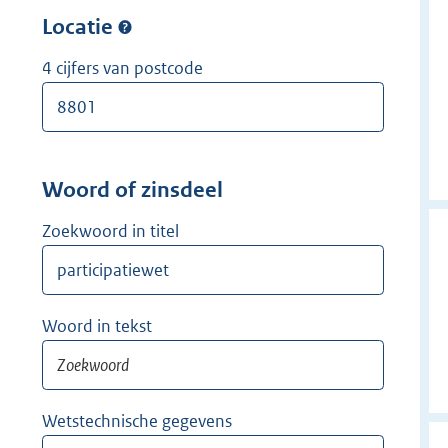
w
r
Locatie
i
w
j
i
4 cijfers van postcode
d
j
e
d
r
e
r
Woord of zinsdeel
Zoekwoord in titel
Woord in tekst
Wetstechnische gegevens