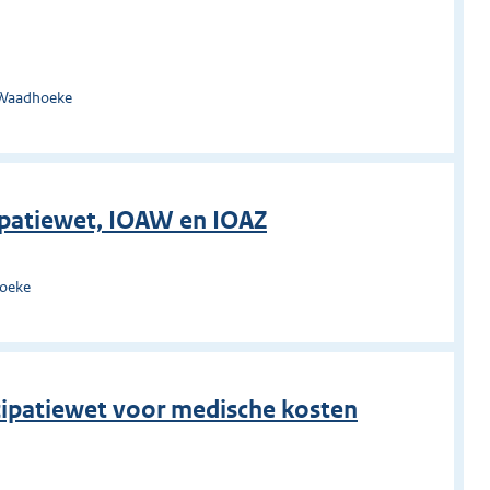
 Waadhoeke
cipatiewet, IOAW en IOAZ
hoeke
icipatiewet voor medische kosten