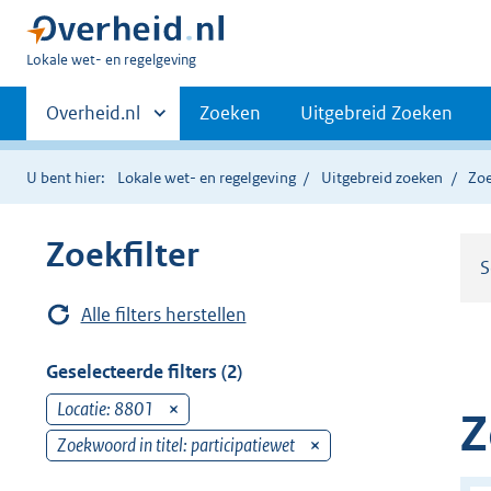
U
Lokale wet- en regelgeving
bent
Primaire
hier:
Andere
Overheid.nl
Zoeken
Uitgebreid Zoeken
sites
navigatie
binnen
U bent hier:
Lokale wet- en regelgeving
Uitgebreid zoeken
Zoe
Zoekfilter
S
Alle filters herstellen
Geselecteerde filters (2)
Locatie: 8801
v
Z
e
Zoekwoord in titel: participatiewet
v
r
e