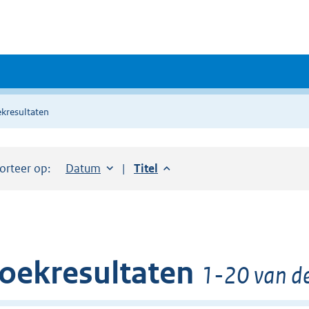
kresultaten
orteer op:
Sorteer op:
Datum
aflopend
Sorteer op:
Titel
aflopend
oekresultaten
1-20 van de