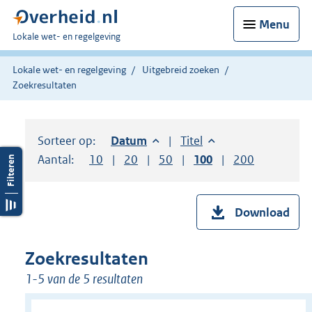
Menu
U
Lokale wet- en regelgeving
bent
hier:
Lokale wet- en regelgeving
Uitgebreid zoeken
Zoekresultaten
Sorteer op:
Sorteer op:
Datum
aflopend
Sorteer op:
Titel
oplopend
Aantal:
Toon
10
resultaten per pagina
Toon
20
resultaten per pagina
Toon
50
resultaten per pagina
Toon
100
resultaten per pag
Toon
200
resultaten
Download
Zoekresultaten
1-5 van de 5 resultaten