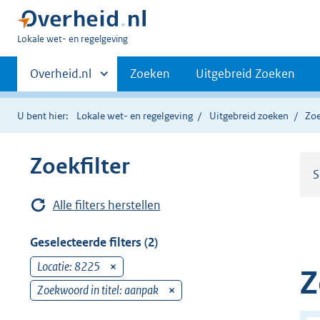
U
Lokale wet- en regelgeving
bent
Primaire
hier:
Andere
Overheid.nl
Zoeken
Uitgebreid Zoeken
sites
navigatie
binnen
U bent hier:
Lokale wet- en regelgeving
Uitgebreid zoeken
Zoe
Zoekfilter
S
Alle filters herstellen
Geselecteerde filters (2)
Locatie: 8225
v
Z
e
Zoekwoord in titel: aanpak
v
r
e