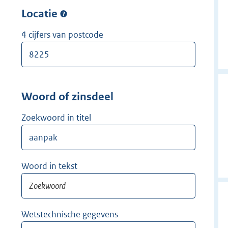
w
r
Locatie
i
w
j
i
4 cijfers van postcode
d
j
e
d
r
e
r
Woord of zinsdeel
Zoekwoord in titel
Woord in tekst
Wetstechnische gegevens