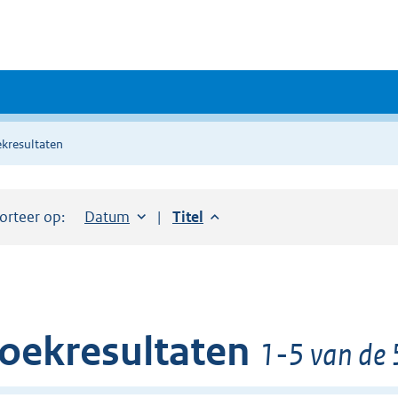
kresultaten
orteer op:
Sorteer op:
Datum
aflopend
Sorteer op:
Titel
aflopend
oekresultaten
1-5 van de 