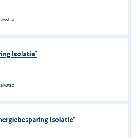
Lelystad
ng Isolatie’
Lelystad
nergiebesparing Isolatie’