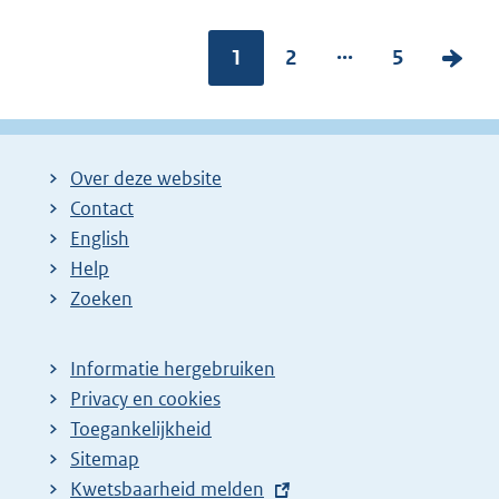
...
Pagina:
1
P
2
P
5
V
a
a
o
g
g
l
i
i
g
Over deze website
n
n
e
Contact
a
a
n
English
:
:
d
Help
e
Zoeken
p
a
Informatie hergebruiken
g
Privacy en cookies
i
Toegankelijkheid
n
Sitemap
E
Kwetsbaarheid melden
a