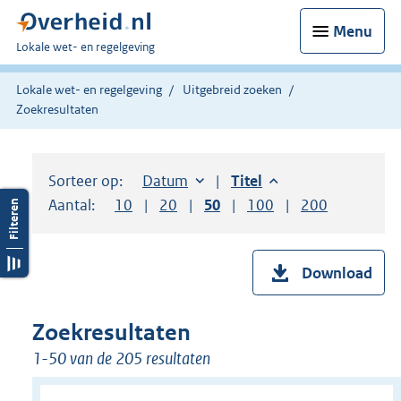
Menu
U
Lokale wet- en regelgeving
bent
hier:
Lokale wet- en regelgeving
Uitgebreid zoeken
Zoekresultaten
Sorteer op:
Sorteer op:
Datum
aflopend
Sorteer op:
Titel
aflopend
Aantal:
Toon
10
resultaten per pagina
Toon
20
resultaten per pagina
Toon
50
resultaten per pagina
Toon
100
resultaten per pag
Toon
200
resultaten
Download
Zoekresultaten
1-50 van de 205 resultaten