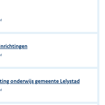
ad
inrichtingen
ad
ting onderwijs gemeente Lelystad
ad