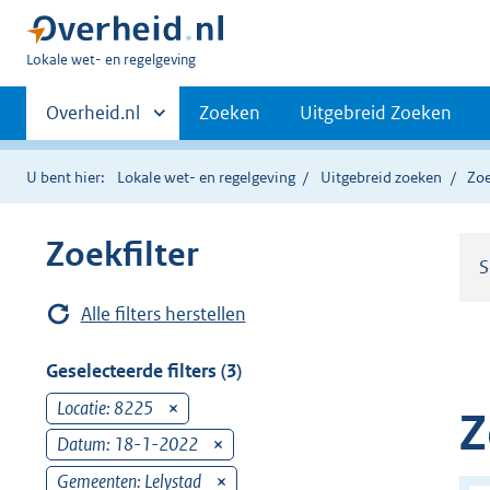
U
Lokale wet- en regelgeving
bent
Primaire
hier:
Andere
Overheid.nl
Zoeken
Uitgebreid Zoeken
sites
navigatie
binnen
U bent hier:
Lokale wet- en regelgeving
Uitgebreid zoeken
Zoe
Zoekfilter
S
Alle filters herstellen
Geselecteerde filters (3)
Locatie: 8225
v
Z
e
Datum: 18-1-2022
v
r
e
Gemeenten: Lelystad
v