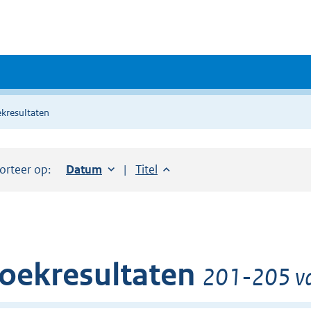
kresultaten
orteer op:
Sorteer op:
Datum
oplopend
Sorteer op:
Titel
oplopend
oekresultaten
201-205 va