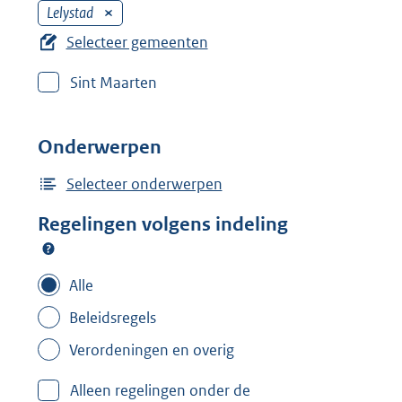
Lelystad
V
e
Selecteer gemeenten
r
Sint Maarten
w
i
j
Onderwerpen
d
e
Selecteer onderwerpen
r
Regelingen volgens indeling
f
i
l
Alle
t
Beleidsregels
e
Verordeningen en overig
r
:
Alleen regelingen onder de
L