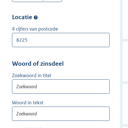
w
r
e
i
w
r
Locatie
j
i
w
d
j
i
4 cijfers van postcode
e
d
j
r
e
d
r
e
r
Woord of zinsdeel
Zoekwoord in titel
Woord in tekst