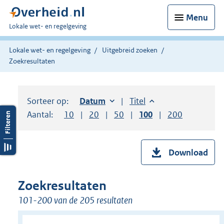
Menu
U
Lokale wet- en regelgeving
bent
hier:
Lokale wet- en regelgeving
Uitgebreid zoeken
Zoekresultaten
Sorteer op:
Sorteer op:
Datum
oplopend
Sorteer op:
Titel
oplopend
Aantal:
Toon
10
resultaten per pagina
Toon
20
resultaten per pagina
Toon
50
resultaten per pagina
Toon
100
resultaten per pag
Toon
200
resultaten
Download
Zoekresultaten
101-200 van de 205 resultaten