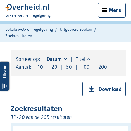
Menu
U
Lokale wet- en regelgeving
bent
hier:
Lokale wet- en regelgeving
Uitgebreid zoeken
Zoekresultaten
Sorteer op:
Sorteer op:
Datum
oplopend
Sorteer op:
Titel
oplopend
Aantal:
Toon
10
resultaten per pagina
Toon
20
resultaten per pagina
Toon
50
resultaten per pagina
Toon
100
resultaten per pag
Toon
200
resultaten
Download
Zoekresultaten
11-20 van de 205 resultaten