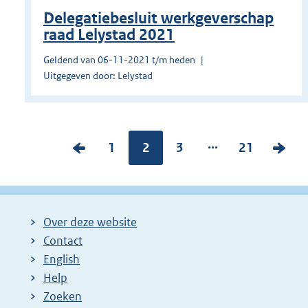
Delegatiebesluit werkgeverschap
raad Lelystad 2021
Geldend van 06-11-2021 t/m heden
Uitgegeven door: Lelystad
...
V
P
1
Pagina:
2
P
3
P
21
V
o
a
a
a
o
r
g
g
g
l
i
i
i
i
g
Over deze website
g
n
n
n
e
Contact
e
a
a
a
n
English
p
:
:
:
d
Help
a
e
Zoeken