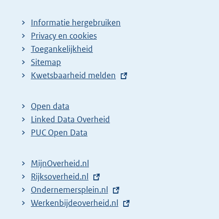
g
p
i
a
Informatie hergebruiken
n
g
Privacy en cookies
a
i
Toegankelijkheid
z
n
Sitemap
E
Kwetsbaarheid melden
o
a
x
e
z
t
k
o
Open data
e
Linked Data Overheid
r
e
r
PUC Open Data
e
k
n
s
r
e
MijnOverheid.nl
u
e
l
E
Rijksoverheid.nl
l
s
i
x
E
Ondernemersplein.nl
t
u
n
t
x
E
Werkenbijdeoverheid.nl
k
a
l
e
t
x