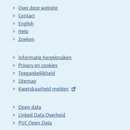
i
i
g
Over deze website
n
n
e
Contact
a
a
n
English
:
:
d
Help
e
Zoeken
p
a
Informatie hergebruiken
g
Privacy en cookies
i
Toegankelijkheid
n
Sitemap
E
Kwetsbaarheid melden
a
x
z
t
o
Open data
e
Linked Data Overheid
e
r
PUC Open Data
k
n