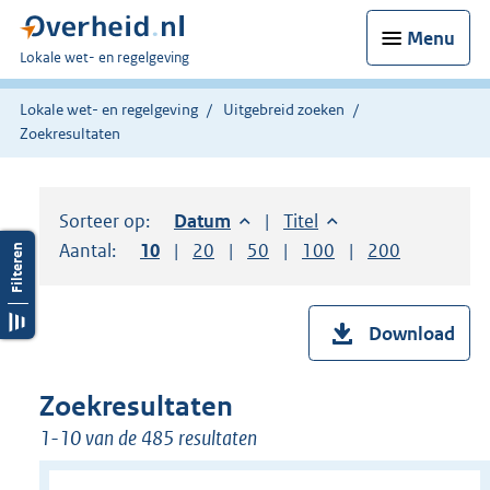
Menu
U
Lokale wet- en regelgeving
bent
hier:
Lokale wet- en regelgeving
Uitgebreid zoeken
Zoekresultaten
Sorteer op:
Sorteer op:
Datum
aflopend
Sorteer op:
Titel
oplopend
Aantal:
Toon
10
resultaten per pagina
Toon
20
resultaten per pagina
Toon
50
resultaten per pagina
Toon
100
resultaten per pag
Toon
200
resultaten
Download
Zoekresultaten
1-10 van de 485 resultaten