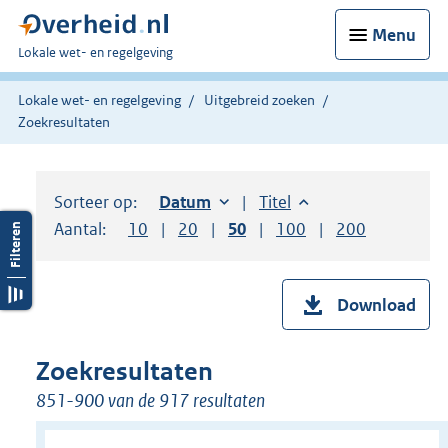
Menu
U
Lokale wet- en regelgeving
bent
hier:
Lokale wet- en regelgeving
Uitgebreid zoeken
Zoekresultaten
Sorteer op:
Sorteer op:
Datum
oplopend
Sorteer op:
Titel
oplopend
Aantal:
Toon
10
resultaten per pagina
Toon
20
resultaten per pagina
Toon
50
resultaten per pagina
Toon
100
resultaten per pag
Toon
200
resultaten
Download
Zoekresultaten
851-900 van de 917 resultaten