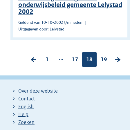
onderwijsbeleid gemeente Lelystad
2002
Geldend van 10-10-2002 t/m heden
Uitgegeven door: Lelystad
...
V
P
1
P
17
Pagina:
18
P
19
V
o
a
a
a
o
r
g
g
g
l
i
i
i
i
g
Over deze website
g
n
n
n
e
Contact
e
a
a
a
n
English
p
:
:
:
d
Help
a
e
Zoeken
g
p