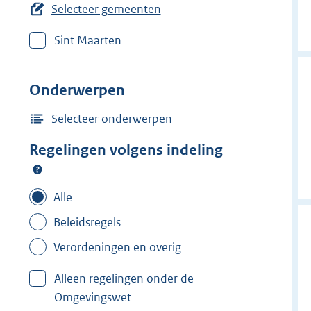
e
Selecteer gemeenten
r
Sint Maarten
w
i
j
Onderwerpen
d
e
Selecteer onderwerpen
r
Regelingen volgens indeling
f
i
l
Alle
t
Beleidsregels
e
Verordeningen en overig
r
:
Alleen regelingen onder de
L
Omgevingswet
e