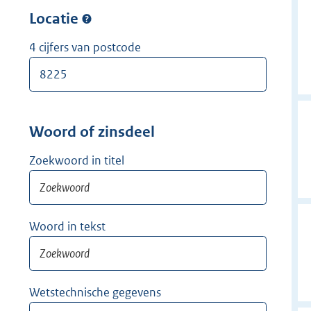
w
r
Locatie
i
w
j
i
4 cijfers van postcode
d
j
e
d
r
e
r
Woord of zinsdeel
Zoekwoord in titel
Woord in tekst
Wetstechnische gegevens