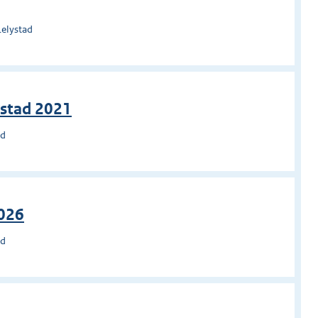
Lelystad
ystad 2021
ad
2026
ad