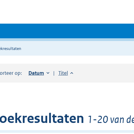
kresultaten
orteer op:
Sorteer op:
Datum
oplopend
Sorteer op:
Titel
oplopend
oekresultaten
1-20 van de