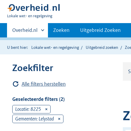
U
Lokale wet- en regelgeving
bent
Primaire
hier:
Andere
Overheid.nl
Zoeken
Uitgebreid Zoeken
sites
navigatie
binnen
U bent hier:
Lokale wet- en regelgeving
Uitgebreid zoeken
Zoe
Zoekfilter
S
Alle filters herstellen
Geselecteerde filters (2)
Locatie: 8225
v
Z
e
Gemeenten: Lelystad
v
r
e