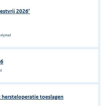
estvrij 2026’
Lelystad
26
ad
 hersteloperatie toeslagen