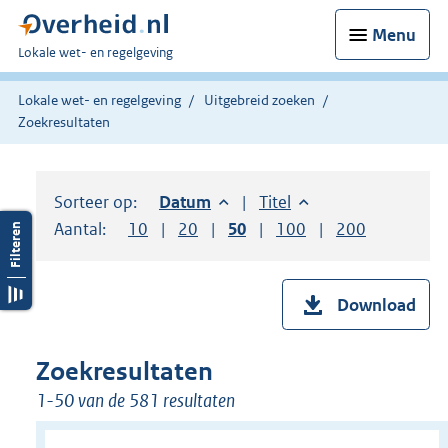
Menu
U
Lokale wet- en regelgeving
bent
hier:
Lokale wet- en regelgeving
Uitgebreid zoeken
Zoekresultaten
Sorteer op:
Sorteer op:
Datum
aflopend
Sorteer op:
Titel
oplopend
Aantal:
Toon
10
resultaten per pagina
Toon
20
resultaten per pagina
Toon
50
resultaten per pagina
Toon
100
resultaten per pag
Toon
200
resultaten
Download
Zoekresultaten
1-50 van de 581 resultaten