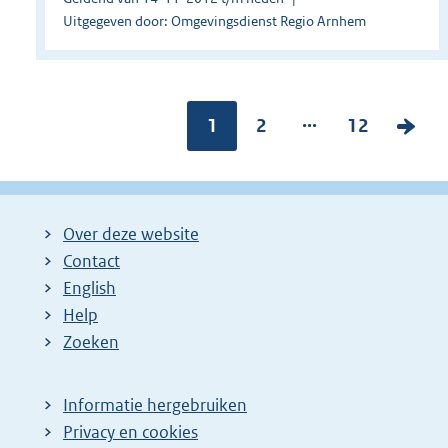
Uitgegeven door: Omgevingsdienst Regio Arnhem
...
Pagina:
1
P
2
P
12
V
a
a
o
g
g
l
i
i
g
Over deze website
n
n
e
Contact
a
a
n
English
:
:
d
Help
e
Zoeken
p
a
Informatie hergebruiken
g
Privacy en cookies