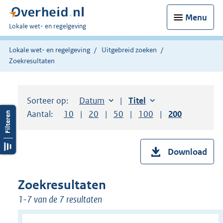
Menu
U
Lokale wet- en regelgeving
bent
hier:
Lokale wet- en regelgeving
Uitgebreid zoeken
Zoekresultaten
Sorteer op:
Sorteer op:
Datum
aflopend
Sorteer op:
Titel
oplopend
Aantal:
Toon
10
resultaten per pagina
Toon
20
resultaten per pagina
Toon
50
resultaten per pagina
Toon
100
resultaten per pag
Toon
200
resultaten
Download
Zoekresultaten
1-7 van de 7 resultaten