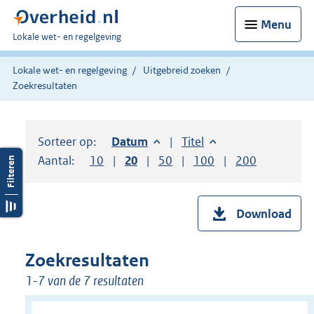
Menu
U
Lokale wet- en regelgeving
bent
hier:
Lokale wet- en regelgeving
Uitgebreid zoeken
Zoekresultaten
Sorteer op:
Sorteer op:
Datum
aflopend
Sorteer op:
Titel
oplopend
Aantal:
Toon
10
resultaten per pagina
Toon
20
resultaten per pagina
Toon
50
resultaten per pagina
Toon
100
resultaten per pag
Toon
200
resultaten
Download
Zoekresultaten
1-7 van de 7 resultaten