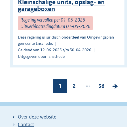
Kleinschalige units, opslag- en
garageboxen
Regeling vervallen per 01-05-2026
Uitwerkingtredingdatum 01-05-2026
Deze regeling is juridisch onderdeel van Omgevingsplan
gemeente Enschede.
Geldend van 12-06-2025 t/m 30-04-2026
Uitgegeven door: Enschede
...
Pagina:
1
P
2
P
56
V
a
a
o
g
g
l
i
i
g
Over deze website
n
n
e
Contact