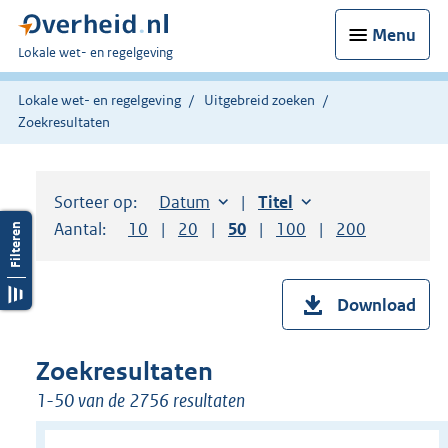
Menu
U
Lokale wet- en regelgeving
bent
hier:
Lokale wet- en regelgeving
Uitgebreid zoeken
Zoekresultaten
Sorteer op:
Sorteer op:
Datum
aflopend
Sorteer op:
Titel
oplopend
Aantal:
Toon
10
resultaten per pagina
Toon
20
resultaten per pagina
Toon
50
resultaten per pagina
Toon
100
resultaten per pag
Toon
200
resultaten
Download
Zoekresultaten
1-50 van de 2756 resultaten