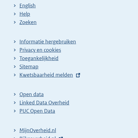
a
a
n
English
:
:
d
Help
e
Zoeken
p
a
Informatie hergebruiken
g
Privacy en cookies
i
Toegankelijkheid
n
Sitemap
E
Kwetsbaarheid melden
a
x
z
t
o
Open data
e
Linked Data Overheid
e
r
PUC Open Data
k
n
r
e
MijnOverheid.nl
e
l