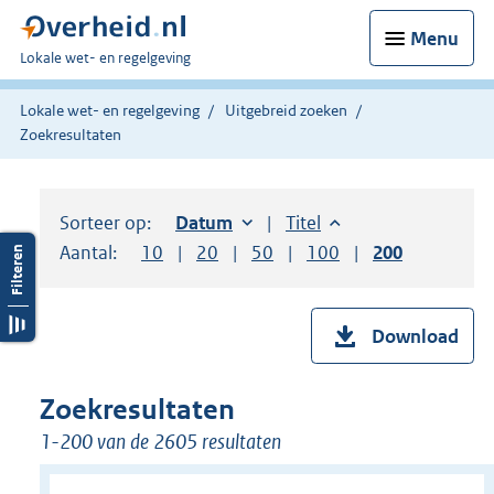
Menu
U
Lokale wet- en regelgeving
bent
hier:
Lokale wet- en regelgeving
Uitgebreid zoeken
Zoekresultaten
Sorteer op:
Sorteer op:
Datum
oplopend
Sorteer op:
Titel
oplopend
Aantal:
Toon
10
resultaten per pagina
Toon
20
resultaten per pagina
Toon
50
resultaten per pagina
Toon
100
resultaten per pag
Toon
200
resultaten
Download
Zoekresultaten
1-200 van de 2605 resultaten