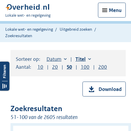
Menu
U
Lokale wet- en regelgeving
bent
hier:
Lokale wet- en regelgeving
Uitgebreid zoeken
Zoekresultaten
Sorteer op:
Sorteer op:
Datum
aflopend
Sorteer op:
Titel
oplopend
Aantal:
Toon
10
resultaten per pagina
Toon
20
resultaten per pagina
Toon
50
resultaten per pagina
Toon
100
resultaten per pag
Toon
200
resultaten
Download
Zoekresultaten
51-100 van de 2605 resultaten