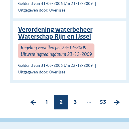
Geldend van 31-05-2006 t/m 21-12-2009
Uitgegeven door: Overijssel
Verordening waterbeheer
Waterschap Rijn en IJssel
Regeling vervallen per 23-12-2009
Uitwerkingtredingdatum 23-12-2009
Geldend van 31-05-2006 t/m 22-12-2009
Uitgegeven door: Overijssel
...
V
P
1
Pagina:
2
P
3
P
53
V
o
a
a
a
o
r
g
g
g
l
i
i
i
i
g