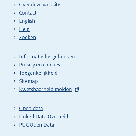
Over deze website
g
n
n
n
e
Contact
e
a
a
a
n
English
p
:
:
:
d
Help
a
e
Zoeken
g
p
i
a
Informatie hergebruiken
n
g
Privacy en cookies
a
i
Toegankelijkheid
z
n
Sitemap
E
Kwetsbaarheid melden
o
a
x
e
z
t
k
o
Open data
e
Linked Data Overheid
r
e
r
PUC Open Data
e
k
n
s
r