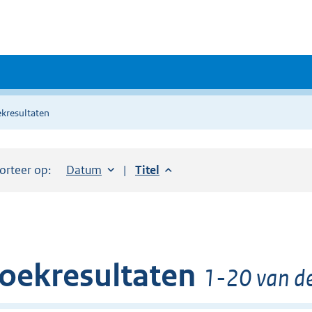
kresultaten
orteer op:
Sorteer op:
Datum
aflopend
Sorteer op:
Titel
aflopend
oekresultaten
1-20 van de