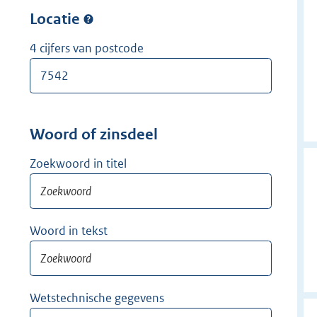
w
r
Locatie
i
w
j
i
4 cijfers van postcode
d
j
e
d
r
e
r
Woord of zinsdeel
Zoekwoord in titel
Woord in tekst
Wetstechnische gegevens