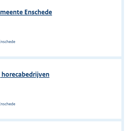
gemeente Enschede
Enschede
j horecabedrijven
Enschede