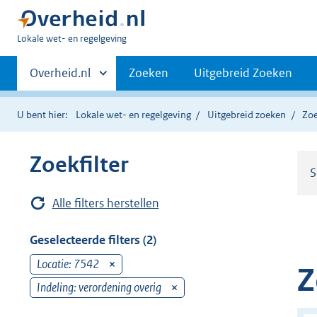
U
Lokale wet- en regelgeving
bent
Primaire
hier:
Andere
Overheid.nl
Zoeken
Uitgebreid Zoeken
sites
navigatie
binnen
U bent hier:
Lokale wet- en regelgeving
Uitgebreid zoeken
Zoe
Zoekfilter
S
Alle filters herstellen
Geselecteerde filters (2)
Locatie: 7542
v
Z
e
Indeling: verordening overig
v
r
e