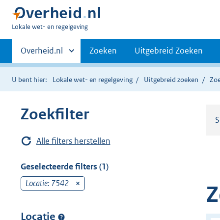
U
Lokale wet- en regelgeving
bent
Primaire
hier:
Andere
Overheid.nl
Zoeken
Uitgebreid Zoeken
sites
navigatie
binnen
U bent hier:
Lokale wet- en regelgeving
Uitgebreid zoeken
Zoe
Zoekfilter
S
Alle filters herstellen
Geselecteerde filters (1)
Locatie: 7542
v
Z
e
r
Locatie