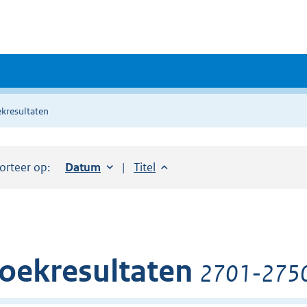
kresultaten
orteer op:
Sorteer op:
Datum
oplopend
Sorteer op:
Titel
oplopend
oekresultaten
2701-2750 