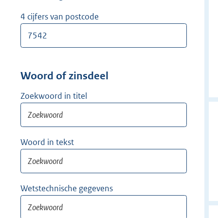
w
i
4 cijfers van postcode
j
d
e
r
Woord of zinsdeel
Zoekwoord in titel
Woord in tekst
Wetstechnische gegevens