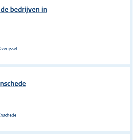
e bedrijven in
verijssel
Enschede
Enschede