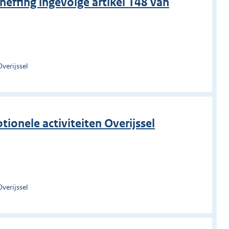
heffing ingevolge artikel 148 van
verijssel
ionele activiteiten Overijssel
verijssel