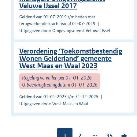
Veluwe IJssel 2017
Geldend van 01-07-2019 t/m heden met
terugwerkende kracht vanaf 01-07-2019
Uitgegeven door: Omgevingsdienst Veluwe IJssel
Verordening ‘Toekomstbestendig
Wonen Gelderland’ gemeente
West Maas en Waal 2023
Regeling vervallen per 01-01-2026
Uitwerkingtredingdatum 01-01-2026
Geldend van 01-01-2023 t/m 31-12-2025
Uitgegeven door: West Maas en Waal
...
Pagina:
1
P
2
P
35
V