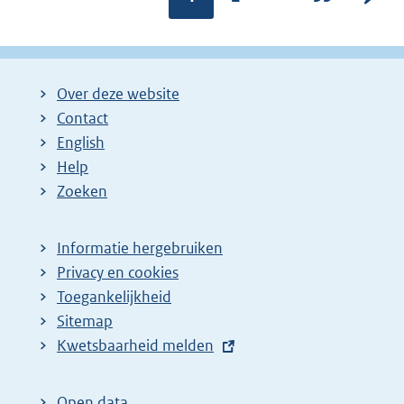
a
a
o
g
g
l
i
i
g
Over deze website
n
n
e
Contact
a
a
n
English
:
:
d
Help
e
Zoeken
p
a
Informatie hergebruiken
g
Privacy en cookies
i
Toegankelijkheid
n
Sitemap
E
Kwetsbaarheid melden
a
x
z
t
o
Open data