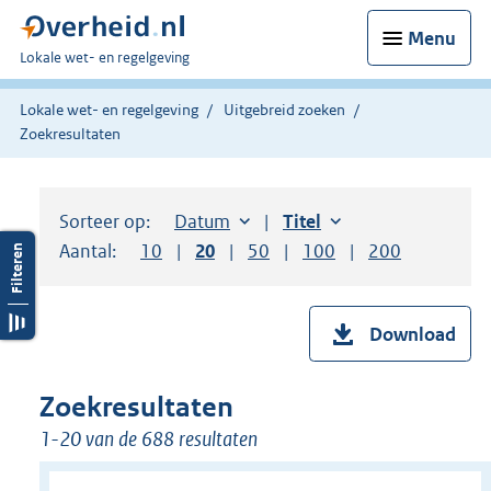
Menu
U
Lokale wet- en regelgeving
bent
hier:
Lokale wet- en regelgeving
Uitgebreid zoeken
Zoekresultaten
Sorteer op:
Sorteer op:
Datum
aflopend
Sorteer op:
Titel
oplopend
Aantal:
Toon
10
resultaten per pagina
Toon
20
resultaten per pagina
Toon
50
resultaten per pagina
Toon
100
resultaten per pag
Toon
200
resultaten
Download
Zoekresultaten
1-20 van de 688 resultaten