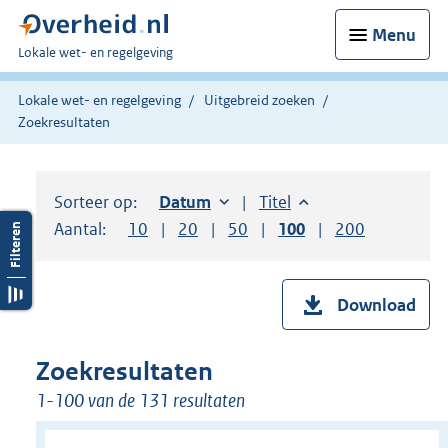
Menu
U
Lokale wet- en regelgeving
bent
hier:
Lokale wet- en regelgeving
Uitgebreid zoeken
Zoekresultaten
Sorteer op:
Sorteer op:
Datum
oplopend
Sorteer op:
Titel
oplopend
Aantal:
Toon
10
resultaten per pagina
Toon
20
resultaten per pagina
Toon
50
resultaten per pagina
Toon
100
resultaten per pag
Toon
200
resultaten
Download
Zoekresultaten
1-100 van de 131 resultaten