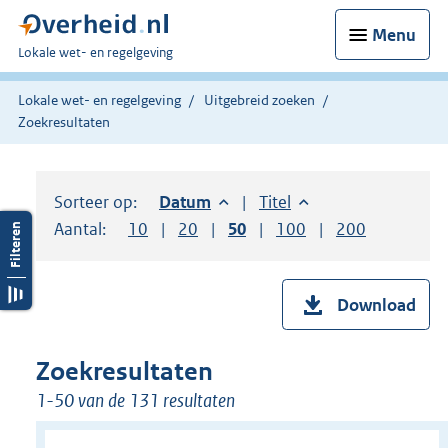
Menu
U
Lokale wet- en regelgeving
bent
hier:
Lokale wet- en regelgeving
Uitgebreid zoeken
Zoekresultaten
Sorteer op:
Sorteer op:
Datum
aflopend
Sorteer op:
Titel
oplopend
Aantal:
Toon
10
resultaten per pagina
Toon
20
resultaten per pagina
Toon
50
resultaten per pagina
Toon
100
resultaten per pag
Toon
200
resultaten
Download
Zoekresultaten
1-50 van de 131 resultaten