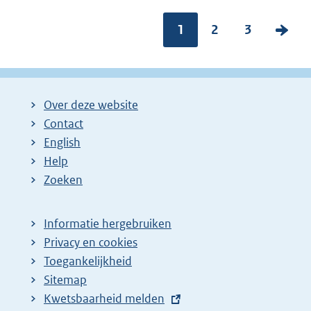
Pagina:
1
P
2
P
3
V
a
a
o
g
g
l
i
i
g
Over deze website
n
n
e
Contact
a
a
n
English
:
:
d
Help
e
Zoeken
p
a
Informatie hergebruiken
g
Privacy en cookies
i
Toegankelijkheid
n
Sitemap
E
Kwetsbaarheid melden
a