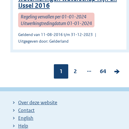
IJssel 2016
Regeling vervallen per 01-01-2024
Uitwerkingtredingdatum 01-01-2024
Geldend van 11-08-2016 t/m 31-12-2023
Uitgegeven door: Gelderland
...
Pagina:
1
P
2
P
64
V
a
a
o
g
g
l
i
i
g
Over deze website
n
n
e
Contact
a
a
n
English
:
:
d
Help