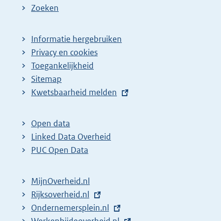
e
Zoeken
p
a
Informatie hergebruiken
g
Privacy en cookies
i
Toegankelijkheid
n
Sitemap
E
Kwetsbaarheid melden
a
x
z
t
o
Open data
e
Linked Data Overheid
e
r
PUC Open Data
k
n
r
e
MijnOverheid.nl
e
l
E
Rijksoverheid.nl
s
i
x
E
Ondernemersplein.nl
u
n