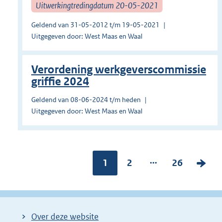
Uitwerkingtredingdatum 20-05-2021
Geldend van 31-05-2012 t/m 19-05-2021
Uitgegeven door: West Maas en Waal
Verordening werkgeverscommissie
griffie 2024
Geldend van 08-06-2024 t/m heden
Uitgegeven door: West Maas en Waal
...
Pagina:
1
P
2
P
26
V
a
a
o
g
g
l
i
i
g
Over deze website