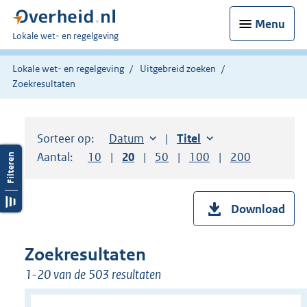
Menu
U
Lokale wet- en regelgeving
bent
hier:
Lokale wet- en regelgeving
Uitgebreid zoeken
Zoekresultaten
Sorteer op:
Sorteer op:
Datum
aflopend
Sorteer op:
Titel
oplopend
Aantal:
Toon
10
resultaten per pagina
Toon
20
resultaten per pagina
Toon
50
resultaten per pagina
Toon
100
resultaten per pag
Toon
200
resultaten
Download
Zoekresultaten
1-20 van de 503 resultaten