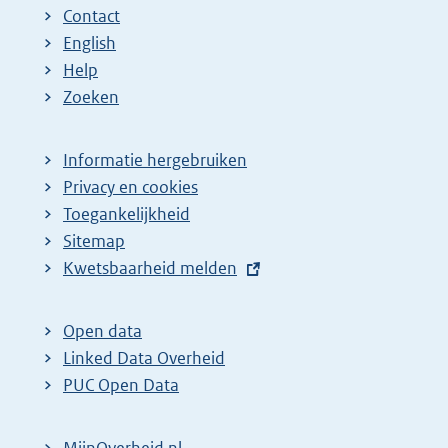
n
n
e
Contact
a
a
n
English
:
:
d
Help
e
Zoeken
p
a
Informatie hergebruiken
g
Privacy en cookies
i
Toegankelijkheid
n
Sitemap
E
Kwetsbaarheid melden
a
x
z
t
o
Open data
e
Linked Data Overheid
e
r
PUC Open Data
k
n
r
e