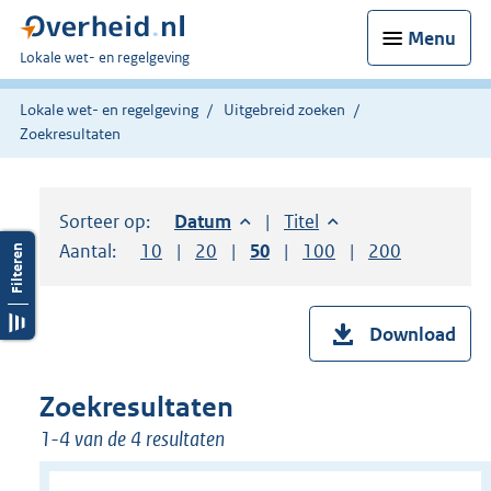
Menu
U
Lokale wet- en regelgeving
bent
hier:
Lokale wet- en regelgeving
Uitgebreid zoeken
Zoekresultaten
Sorteer op:
Sorteer op:
Datum
aflopend
Sorteer op:
Titel
oplopend
Aantal:
Toon
10
resultaten per pagina
Toon
20
resultaten per pagina
Toon
50
resultaten per pagina
Toon
100
resultaten per pag
Toon
200
resultaten
Download
Zoekresultaten
1-4 van de 4 resultaten