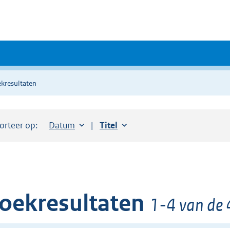
kresultaten
orteer op:
Sorteer op:
Datum
aflopend
Sorteer op:
Titel
oplopend
oekresultaten
1-4 van de 