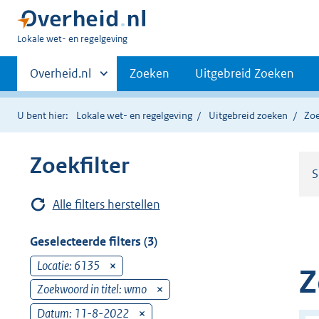
U
Lokale wet- en regelgeving
bent
Primaire
hier:
Andere
Overheid.nl
Zoeken
Uitgebreid Zoeken
sites
navigatie
binnen
U bent hier:
Lokale wet- en regelgeving
Uitgebreid zoeken
Zoe
Zoekfilter
S
Alle filters herstellen
Geselecteerde filters (3)
Locatie: 6135
v
Z
e
Zoekwoord in titel: wmo
v
r
e
Datum: 11-8-2022
v