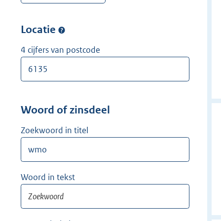
w
r
e
i
w
r
Locatie
j
i
w
d
j
i
4 cijfers van postcode
e
d
j
r
e
d
r
e
r
Woord of zinsdeel
Zoekwoord in titel
Woord in tekst