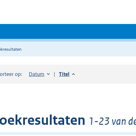
kresultaten
orteer op:
Sorteer op:
Datum
aflopend
Sorteer op:
Titel
aflopend
oekresultaten
1-23 van de