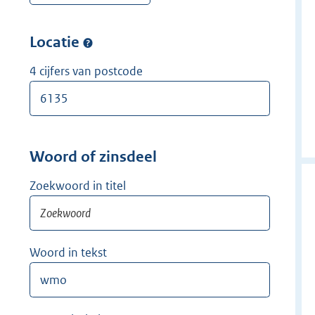
w
r
e
i
w
r
Locatie
j
i
w
d
j
i
4 cijfers van postcode
e
d
j
r
e
d
r
e
r
Woord of zinsdeel
Zoekwoord in titel
Woord in tekst