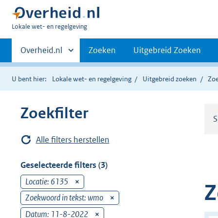
U
Lokale wet- en regelgeving
bent
Primaire
hier:
Andere
Overheid.nl
Zoeken
Uitgebreid Zoeken
sites
navigatie
binnen
U bent hier:
Lokale wet- en regelgeving
Uitgebreid zoeken
Zoe
Zoekfilter
S
Alle filters herstellen
Geselecteerde filters (3)
Locatie: 6135
v
Z
e
Zoekwoord in tekst: wmo
v
r
e
Datum: 11-8-2022
v