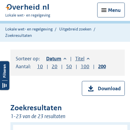
Menu
U
Lokale wet- en regelgeving
bent
hier:
Lokale wet- en regelgeving
Uitgebreid zoeken
Zoekresultaten
Sorteer op:
Sorteer op:
Datum
aflopend
Sorteer op:
Titel
oplopend
Aantal:
Toon
10
resultaten per pagina
Toon
20
resultaten per pagina
Toon
50
resultaten per pagina
Toon
100
resultaten per pag
Toon
200
resultaten
Download
Zoekresultaten
1-23 van de 23 resultaten