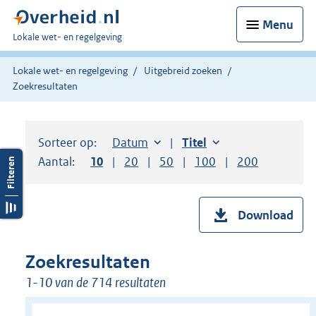
Menu
U
Lokale wet- en regelgeving
bent
hier:
Lokale wet- en regelgeving
Uitgebreid zoeken
Zoekresultaten
Sorteer op:
Sorteer op:
Datum
aflopend
Sorteer op:
Titel
oplopend
Aantal:
Toon
10
resultaten per pagina
Toon
20
resultaten per pagina
Toon
50
resultaten per pagina
Toon
100
resultaten per pag
Toon
200
resultaten
Download
Zoekresultaten
1-10 van de 714 resultaten