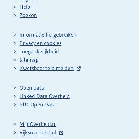
:
:
d
Help
e
Zoeken
p
a
Informatie hergebruiken
g
Privacy en cookies
i
Toegankelijkheid
n
Sitemap
E
Kwetsbaarheid melden
a
x
z
t
o
Open data
e
Linked Data Overheid
e
r
PUC Open Data
k
n
r
e
MijnOverheid.nl
e
l
E
Rijksoverheid.nl
s
i