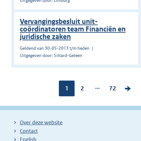
Uitgegeven door: Limburg
Vervangingsbesluit unit-
coördinatoren team Financiën en
juridische zaken
Geldend van 30-05-2013 t/m heden
Uitgegeven door: Sittard-Geleen
...
Pagina:
1
P
2
P
72
V
a
a
o
g
g
l
i
i
g
Over deze website
n
n
e
Contact
a
a
n
English