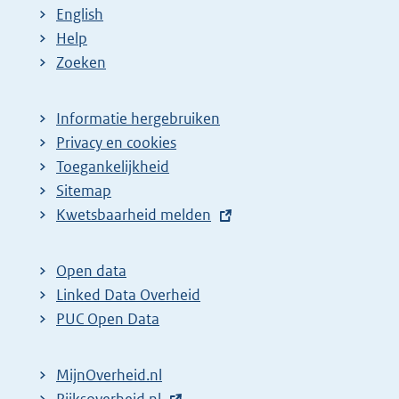
e
a
a
a
n
English
p
:
:
:
d
Help
a
e
Zoeken
g
p
i
a
Informatie hergebruiken
n
g
Privacy en cookies
a
i
Toegankelijkheid
z
n
Sitemap
E
Kwetsbaarheid melden
o
a
x
e
z
t
k
o
Open data
e
Linked Data Overheid
r
e
r
PUC Open Data
e
k
n
s
r
e
MijnOverheid.nl
u
e
l