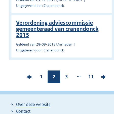
Uitgegeven door: Cranendonck
Verordening adviescommissie
gemeenteraad van cranendonck
2015
Geldend van 28-09-2018 t/m heden
Uitgegeven door: Cranendonck
...
V
P
1
Pagina:
2
P
3
P
11
V
o
a
a
a
o
r
g
g
g
l
i
i
i
i
g
Over deze website
g
n
n
n
e
Contact