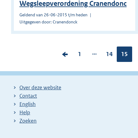
Wegsleepverordening Cranendonc
Geldend van 26-06-2015 t/m heden
Uitgegeven door: Cranendonck
...
V
P
1
P
14
Pagina
15
o
a
a
r
g
g
i
i
i
Over deze website
g
n
n
Contact
e
a
a
English
p
:
:
Help
a
Zoeken
g
i