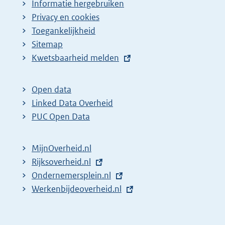
Informatie hergebruiken
n
Privacy en cookies
a
Toegankelijkheid
z
Sitemap
E
Kwetsbaarheid melden
o
x
e
t
k
Open data
e
Linked Data Overheid
r
r
PUC Open Data
e
n
s
e
MijnOverheid.nl
u
l
E
Rijksoverheid.nl
l
i
x
E
Ondernemersplein.nl
t
n
t
x
E
Werkenbijdeoverheid.nl
k
a
e
t
x
:
t
r
e
t
e