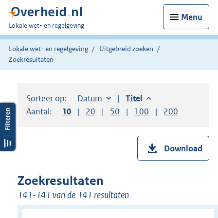
Menu
U
Lokale wet- en regelgeving
bent
hier:
Lokale wet- en regelgeving
Uitgebreid zoeken
Zoekresultaten
Sorteer op:
Sorteer op:
Datum
aflopend
Sorteer op:
Titel
aflopend
Aantal:
Toon
10
resultaten per pagina
Toon
20
resultaten per pagina
Toon
50
resultaten per pagina
Toon
100
resultaten per pag
Toon
200
resultaten
Download
Zoekresultaten
141-141 van de 141 resultaten