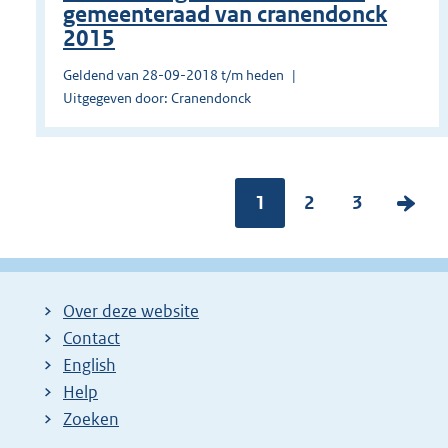
gemeenteraad van cranendonck
2015
Geldend van 28-09-2018 t/m heden
Uitgegeven door: Cranendonck
Pagina:
1
P
2
P
3
V
a
a
o
g
g
l
i
i
g
Over deze website
n
n
e
Contact
a
a
n
English
:
:
d
Help
e
Zoeken
p