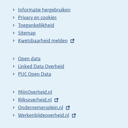
a
Informatie hergebruiken
g
Privacy en cookies
i
Toegankelijkheid
n
Sitemap
E
Kwetsbaarheid melden
a
x
z
t
o
Open data
e
Linked Data Overheid
e
r
PUC Open Data
k
n
r
e
MijnOverheid.nl
e
l
E
Rijksoverheid.nl
s
i
x
E
Ondernemersplein.nl
u
n
t
x
E
Werkenbijdeoverheid.nl
k
l
e
t
x
:
t