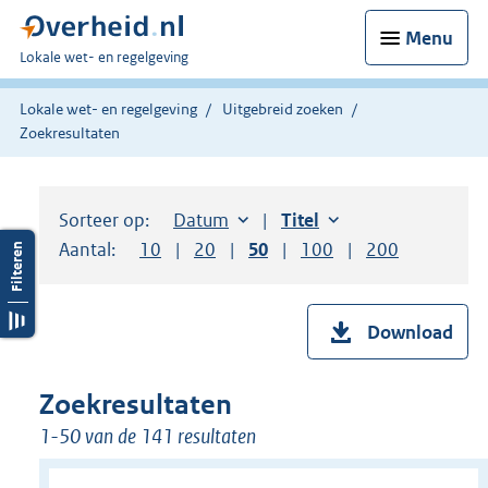
Menu
U
Lokale wet- en regelgeving
bent
hier:
Lokale wet- en regelgeving
Uitgebreid zoeken
Zoekresultaten
Sorteer op:
Sorteer op:
Datum
aflopend
Sorteer op:
Titel
oplopend
Aantal:
Toon
10
resultaten per pagina
Toon
20
resultaten per pagina
Toon
50
resultaten per pagina
Toon
100
resultaten per pag
Toon
200
resultaten
Download
Zoekresultaten
1-50 van de 141 resultaten