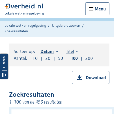
Menu
U
Lokale wet- en regelgeving
bent
hier:
Lokale wet- en regelgeving
Uitgebreid zoeken
Zoekresultaten
Sorteer op:
Sorteer op:
Datum
oplopend
Sorteer op:
Titel
oplopend
Aantal:
Toon
10
resultaten per pagina
Toon
20
resultaten per pagina
Toon
50
resultaten per pagina
Toon
100
resultaten per pag
Toon
200
resultaten
Download
Zoekresultaten
1-100 van de 453 resultaten