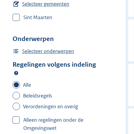
e
Selecteer gemeenten
r
Sint Maarten
w
i
j
Onderwerpen
d
e
Selecteer onderwerpen
r
Regelingen volgens indeling
f
i
l
Alle
t
Beleidsregels
e
Verordeningen en overig
r
:
Alleen regelingen onder de
C
Omgevingswet
r