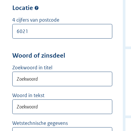
w
r
Locatie
i
w
j
i
4 cijfers van postcode
d
j
e
d
r
e
r
Woord of zinsdeel
Zoekwoord in titel
Woord in tekst
Wetstechnische gegevens