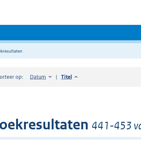
kresultaten
orteer op:
Sorteer op:
Datum
aflopend
Sorteer op:
Titel
aflopend
oekresultaten
441-453 va