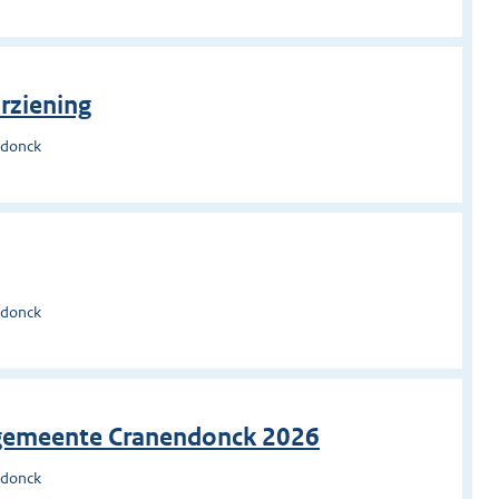
rziening
ndonck
ndonck
gemeente Cranendonck 2026
ndonck