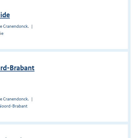
ide
te Cranendonck.
ie
ord-Brabant
te Cranendonck.
 Noord-Brabant