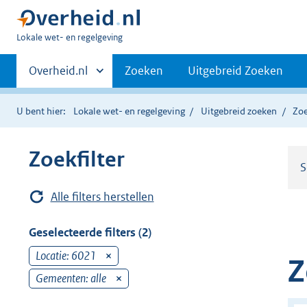
U
Lokale wet- en regelgeving
bent
Primaire
hier:
Andere
Overheid.nl
Zoeken
Uitgebreid Zoeken
sites
navigatie
binnen
U bent hier:
Lokale wet- en regelgeving
Uitgebreid zoeken
Zoe
Zoekfilter
S
Alle filters herstellen
Geselecteerde filters (2)
Locatie: 6021
v
Z
e
Gemeenten: alle
v
r
e