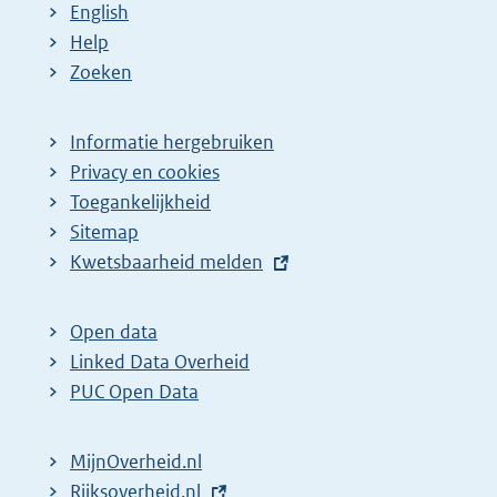
English
:
:
d
Help
e
Zoeken
p
a
Informatie hergebruiken
g
Privacy en cookies
i
Toegankelijkheid
n
Sitemap
E
Kwetsbaarheid melden
a
x
z
t
o
Open data
e
Linked Data Overheid
e
r
PUC Open Data
k
n
r
e
MijnOverheid.nl
e
l
E
Rijksoverheid.nl