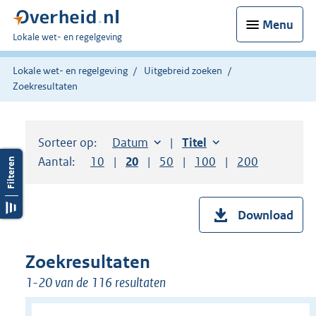
Menu
U
Lokale wet- en regelgeving
bent
hier:
Lokale wet- en regelgeving
Uitgebreid zoeken
Zoekresultaten
Sorteer op:
Sorteer op:
Datum
aflopend
Sorteer op:
Titel
oplopend
Aantal:
Toon
10
resultaten per pagina
Toon
20
resultaten per pagina
Toon
50
resultaten per pagina
Toon
100
resultaten per pag
Toon
200
resultaten
Download
Zoekresultaten
1-20 van de 116 resultaten