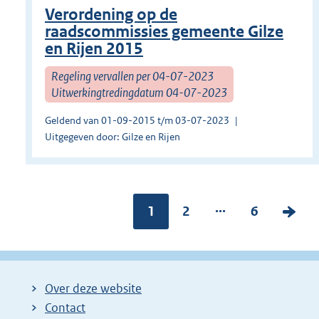
Verordening op de
raadscommissies gemeente Gilze
en Rijen 2015
Regeling vervallen per 04-07-2023
Uitwerkingtredingdatum 04-07-2023
Geldend van 01-09-2015 t/m 03-07-2023
Uitgegeven door: Gilze en Rijen
...
Pagina:
1
P
2
P
6
V
a
a
o
g
g
l
i
i
g
Over deze website
n
n
e
Contact
a
a
n