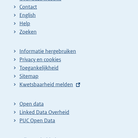
n
n
e
Contact
a
a
n
English
:
:
d
Help
e
Zoeken
p
a
Informatie hergebruiken
g
Privacy en cookies
i
Toegankelijkheid
n
Sitemap
E
Kwetsbaarheid melden
a
x
z
t
o
Open data
e
Linked Data Overheid
e
r
PUC Open Data
k
n
r
e