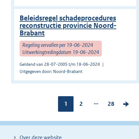
Beleidsregel schadeprocedures
reconstructie provincie Noord-
Brabant
Regeling vervallen per 19-06-2024
Uitwerkingtredingdatum 19-06-2024
Geldend van 28-07-2005 t/m 18-06-2024
Uitgegeven door: Noord-Brabant
...
Pagina:
1
P
2
P
28
V
a
a
o
g
g
l
i
i
g
Over deze website