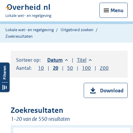
Menu
U
Lokale wet- en regelgeving
bent
hier:
Lokale wet- en regelgeving
Uitgebreid zoeken
Zoekresultaten
Sorteer op:
Sorteer op:
Datum
aflopend
Sorteer op:
Titel
oplopend
Aantal:
Toon
10
resultaten per pagina
Toon
20
resultaten per pagina
Toon
50
resultaten per pagina
Toon
100
resultaten per pag
Toon
200
resultaten
Download
Zoekresultaten
1-20 van de 550 resultaten