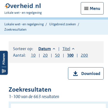
Menu
U
Lokale wet- en regelgeving
bent
hier:
Lokale wet- en regelgeving
Uitgebreid zoeken
Zoekresultaten
Sorteer op:
Sorteer op:
Datum
aflopend
Sorteer op:
Titel
oplopend
Aantal:
Toon
10
resultaten per pagina
Toon
20
resultaten per pagina
Toon
50
resultaten per pagina
Toon
100
resultaten per pag
Toon
200
resultaten
Download
Zoekresultaten
1-100 van de 663 resultaten