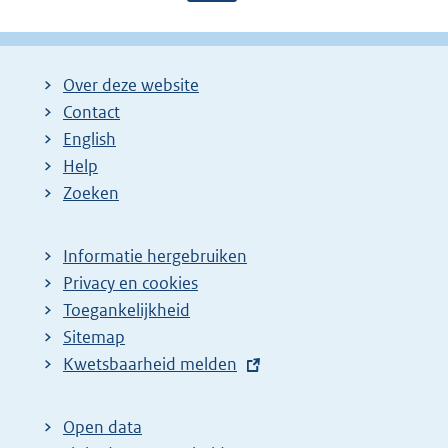
a
a
o
g
g
l
i
i
g
Over deze website
n
n
e
Contact
a
a
n
English
:
:
d
Help
e
Zoeken
p
a
Informatie hergebruiken
g
Privacy en cookies
i
Toegankelijkheid
n
Sitemap
E
Kwetsbaarheid melden
a
x
z
t
o
Open data
e