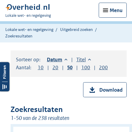
Menu
U
Lokale wet- en regelgeving
bent
hier:
Lokale wet- en regelgeving
Uitgebreid zoeken
Zoekresultaten
Sorteer op:
Sorteer op:
Datum
aflopend
Sorteer op:
Titel
oplopend
Aantal:
Toon
10
resultaten per pagina
Toon
20
resultaten per pagina
Toon
50
resultaten per pagina
Toon
100
resultaten per pag
Toon
200
resultaten
Download
Zoekresultaten
1-50 van de 238 resultaten