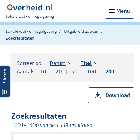
Menu
U
Lokale wet- en regelgeving
bent
hier:
Lokale wet- en regelgeving
Uitgebreid zoeken
Zoekresultaten
Sorteer op:
Sorteer op:
Datum
aflopend
Sorteer op:
Titel
oplopend
Aantal:
Toon
10
resultaten per pagina
Toon
20
resultaten per pagina
Toon
50
resultaten per pagina
Toon
100
resultaten per pag
Toon
200
resultaten
Download
Zoekresultaten
1201-1400 van de 1539 resultaten