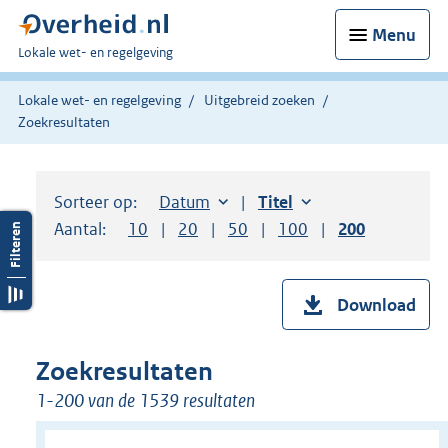
Menu
U
Lokale wet- en regelgeving
bent
hier:
Lokale wet- en regelgeving
Uitgebreid zoeken
Zoekresultaten
Sorteer op:
Sorteer op:
Datum
aflopend
Sorteer op:
Titel
oplopend
Aantal:
Toon
10
resultaten per pagina
Toon
20
resultaten per pagina
Toon
50
resultaten per pagina
Toon
100
resultaten per pag
Toon
200
resultaten
Download
Zoekresultaten
1-200 van de 1539 resultaten