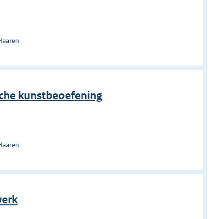
Haaren
ische kunstbeoefening
Haaren
werk