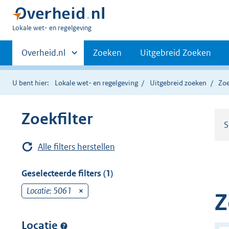
U
Lokale wet- en regelgeving
bent
Primaire
hier:
Andere
Overheid.nl
Zoeken
Uitgebreid Zoeken
sites
navigatie
binnen
U bent hier:
Lokale wet- en regelgeving
Uitgebreid zoeken
Zoe
Zoekfilter
S
Alle filters herstellen
Geselecteerde filters (1)
Locatie: 5061
v
Z
e
r
Locatie