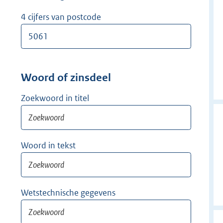
w
i
4 cijfers van postcode
j
d
e
r
Woord of zinsdeel
Zoekwoord in titel
Woord in tekst
Wetstechnische gegevens