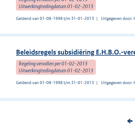
Uitwerkingtredingdatum 01-02-2013
Geldend van 01-08-1998 t/m 31-01-2013
Uitgegeven door: 
Beleidsregels subsidiëring E.H.B.O.-ve
Regeling vervallen per 01-02-2013
Uitwerkingtredingdatum 01-02-2013
Geldend van 01-08-1998 t/m 31-01-2013
Uitgegeven door: 
V
o