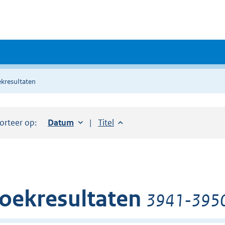
kresultaten
orteer op:
Sorteer op:
Datum
oplopend
Sorteer op:
Titel
oplopend
oekresultaten
3941-3950 