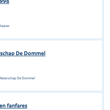
1998
Haaren
rschap De Dommel
 Waterschap De Dommel
en fanfares