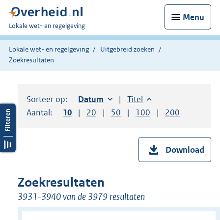
Menu
U
Lokale wet- en regelgeving
bent
hier:
Lokale wet- en regelgeving
Uitgebreid zoeken
Zoekresultaten
Sorteer op:
Sorteer op:
Datum
oplopend
Sorteer op:
Titel
oplopend
Aantal:
Toon
10
resultaten per pagina
Toon
20
resultaten per pagina
Toon
50
resultaten per pagina
Toon
100
resultaten per pag
Toon
200
resultaten
Download
Zoekresultaten
3931-3940 van de 3979 resultaten