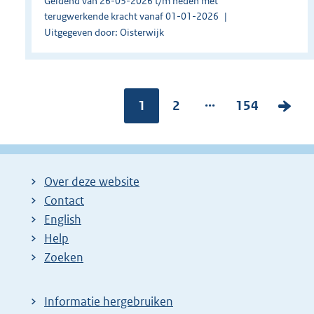
Geldend van 26-03-2026 t/m heden met
terugwerkende kracht vanaf 01-01-2026
Uitgegeven door: Oisterwijk
...
Pagina:
1
P
2
P
154
V
a
a
o
g
g
l
i
i
g
Over deze website
n
n
e
Contact
a
a
n
English
:
:
d
Help
e
Zoeken
p
a
Informatie hergebruiken