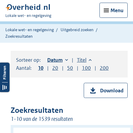
Menu
U
Lokale wet- en regelgeving
bent
hier:
Lokale wet- en regelgeving
Uitgebreid zoeken
Zoekresultaten
Sorteer op:
Sorteer op:
Datum
oplopend
Sorteer op:
Titel
oplopend
Aantal:
Toon
10
resultaten per pagina
Toon
20
resultaten per pagina
Toon
50
resultaten per pagina
Toon
100
resultaten per pag
Toon
200
resultaten
Download
Zoekresultaten
1-10 van de 1539 resultaten