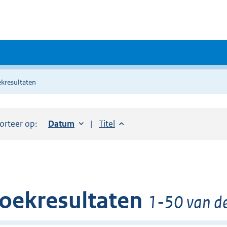
kresultaten
orteer op:
Sorteer op:
Datum
oplopend
Sorteer op:
Titel
oplopend
oekresultaten
1-50 van de