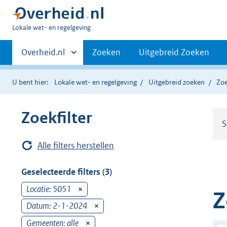
U
Lokale wet- en regelgeving
bent
Primaire
hier:
Andere
Overheid.nl
Zoeken
Uitgebreid Zoeken
sites
navigatie
binnen
U bent hier:
Lokale wet- en regelgeving
Uitgebreid zoeken
Zoe
Zoekfilter
S
Alle filters herstellen
Geselecteerde filters (3)
Locatie: 5051
v
Z
e
Datum: 2-1-2024
v
r
e
Gemeenten: alle
v