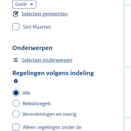
Goirle
V
e
Selecteer gemeenten
r
Sint Maarten
w
i
j
Onderwerpen
d
e
Selecteer onderwerpen
r
Regelingen volgens indeling
f
i
l
Alle
t
Beleidsregels
e
Verordeningen en overig
r
:
Alleen regelingen onder de
G