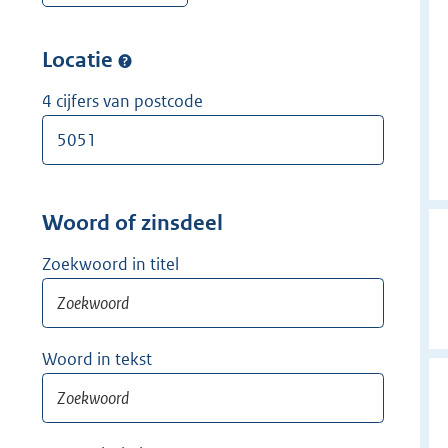
w
r
e
i
w
r
Locatie
j
i
w
d
j
i
4 cijfers van postcode
e
d
j
r
e
d
r
e
r
Woord of zinsdeel
Zoekwoord in titel
Woord in tekst