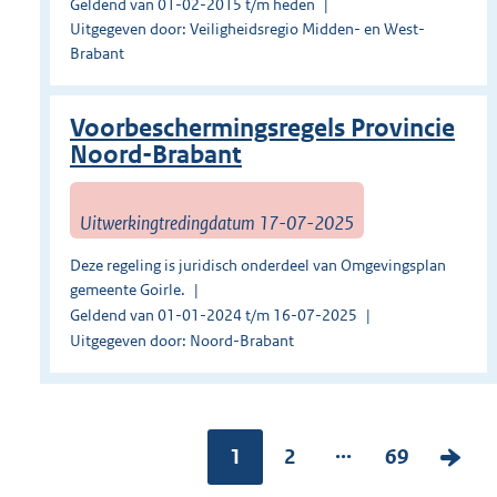
Geldend van 01-02-2015 t/m heden
Uitgegeven door: Veiligheidsregio Midden- en West-
Brabant
Voorbeschermingsregels Provincie
Noord-Brabant
Uitwerkingtredingdatum 17-07-2025
Deze regeling is juridisch onderdeel van Omgevingsplan
gemeente Goirle.
Geldend van 01-01-2024 t/m 16-07-2025
Uitgegeven door: Noord-Brabant
...
Pagina:
1
P
2
P
69
V
a
a
o