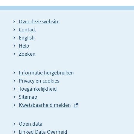
g
g
l
i
i
g
Over deze website
n
n
e
Contact
a
a
n
English
:
:
d
Help
e
Zoeken
p
a
Informatie hergebruiken
g
Privacy en cookies
i
Toegankelijkheid
n
Sitemap
E
Kwetsbaarheid melden
a
x
z
t
o
Open data
e
Linked Data Overheid
e