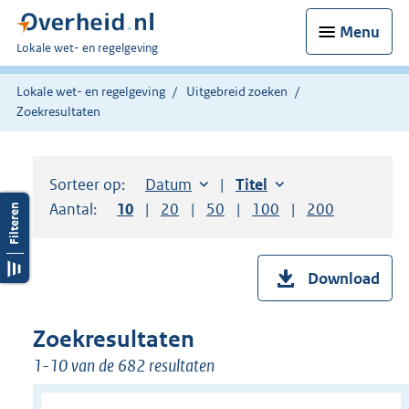
Menu
U
Lokale wet- en regelgeving
bent
hier:
Lokale wet- en regelgeving
Uitgebreid zoeken
Zoekresultaten
Sorteer op:
Sorteer op:
Datum
aflopend
Sorteer op:
Titel
oplopend
Aantal:
Toon
10
resultaten per pagina
Toon
20
resultaten per pagina
Toon
50
resultaten per pagina
Toon
100
resultaten per pag
Toon
200
resultaten
Download
Zoekresultaten
1-10 van de 682 resultaten